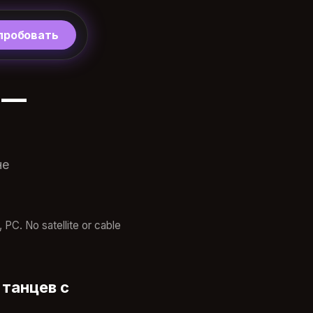
пробовать
 —
не
PC. No satellite or cable
 танцев с