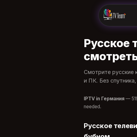
Русское 
смотреть
Смотрите русские к
и ПК. Без спутника
IPTV in Германия
— 519
needed.
Русское телеви
бубном