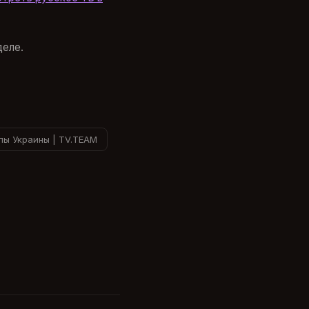
деле.
лы Украины | TV.TEAM