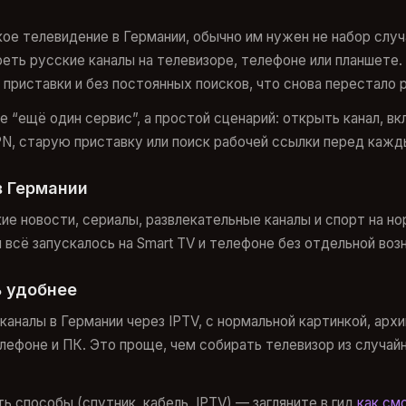
ое телевидение в Германии, обычно им нужен не набор случ
еть русские каналы на телевизоре, телефоне или планшете.
 приставки и без постоянных поисков, что снова перестало 
 “ещё один сервис”, а простой сценарий: открыть канал, вк
PN, старую приставку или поиск рабочей ссылки перед каж
в Германии
ие новости, сериалы, развлекательные каналы и спорт на но
всё запускалось на Smart TV и телефоне без отдельной возн
ь удобнее
аналы в Германии через IPTV, с нормальной картинкой, архи
телефоне и ПК. Это проще, чем собирать телевизор из случа
ь способы (спутник, кабель, IPTV) — загляните в гид
как см