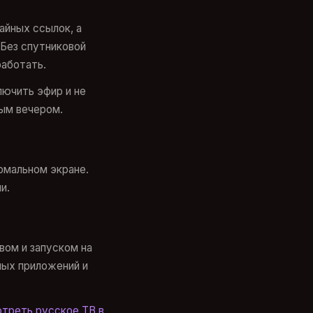
айных ссылок, а
 Без спутниковой
работать.
лючить эфир и не
дым вечером.
рмальном экране.
и.
вом и запуском на
йных приложений и
отреть русское ТВ в