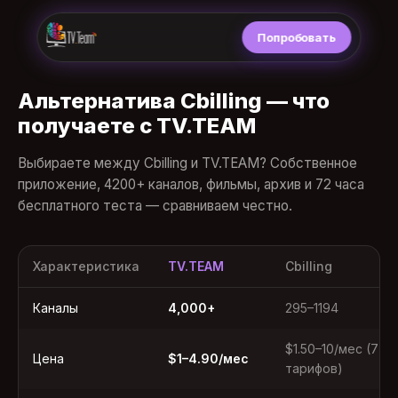
Попробовать
Альтернатива Cbilling — что
получаете с TV.TEAM
Выбираете между Cbilling и TV.TEAM? Собственное
приложение, 4200+ каналов, фильмы, архив и 72 часа
бесплатного теста — сравниваем честно.
Характеристика
TV.TEAM
Cbilling
Каналы
4,000+
295–1194
$1.50–10/мес (7
Цена
$1–4.90/мес
тарифов)